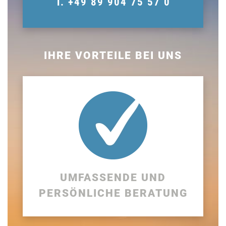
T. +49 89 904 75 57 0
IHRE VORTEILE BEI UNS
UMFASSENDE UND
PERSÖNLICHE BERATUNG