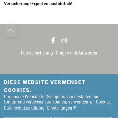
Versicherung-Experten ausführlich!
Fotoversicherung - Fragen und Antworten
impressum
|
datenschutz
DIESE WEBSITE VERWENDET
AKTIVAS GmbH | Versicherungsmakler
COOKIES.
Ludwigstraße 2a | D-85622 Feldkirchen
Um unsere Website für Sie optimal zu gestalten und
fortlaufend verbessern zu können, verwenden wir Cookies.
Telefon:
+49 89 904 75 57 – 0
| Fax: +49 89 904 7557 – 20
Datenschutzerklärung
Einstellungen
◮
|
info@aktivas.de